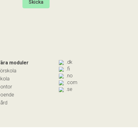
.dk
åra moduler
.fi
örskola
.no
kola
.com
ontor
.se
Boende
ård