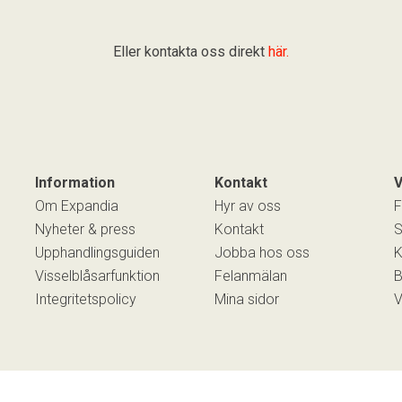
Eller kontakta oss direkt
här.
Information
Kontakt
V
Om Expandia
Hyr av oss
F
Nyheter & press
Kontakt
S
Upphandlingsguiden
Jobba hos oss
K
Visselblåsarfunktion
Felanmälan
Integritetspolicy
Mina sidor
V