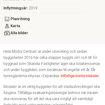
Inflyttningsår:
2019
Planritning
Karta
Alla bilder
Hela Mörby Centrum är under utveckling och sedan
byggstarten 2016 har olika etapper byggts om och till. En
byggnad som Skandia Fastigheter äger ska totalrenoveras
och under byggtiden, som beräknas till ungefär ett år, får
hyresgästerna inhysas i Expandias
tillfälliga kontorslokaler
.
Moduler är en viktig byggsten för att stadsutvecklingen ska
fungera. Tillfälliga evakueringslösningar behövs när lokaler
ska renoveras för att det ska vara möjligt att samtidigt
fortsätta med verksamheten i närområdet.