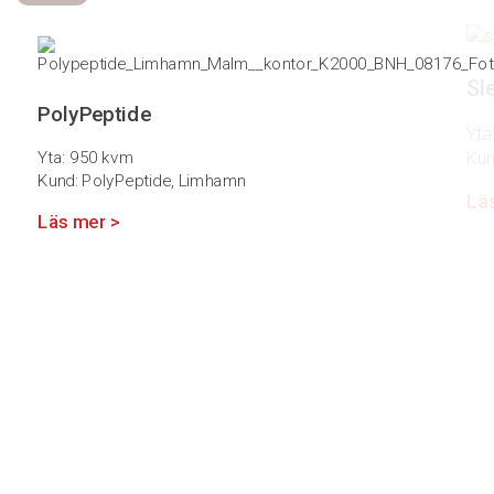
Sl
PolyPeptide
Yta
Yta: 950 kvm
Kun
Kund: PolyPeptide, Limhamn
Lä
Läs mer >