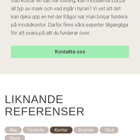
Vad kostar en sån här lösning, kan modulerna stå på
all typ av mark och vad ingår i hyran? Vi vet att det
kan dyka upp en hel del frågor när man börjar fundera
på modulkontor. Därför finns våra experter tillgängliga
för att svara på allt du funderar över.
Kontakta oss
LIKNANDE
REFERENSER
Alla
Förskola
Kontor
Boende
Vård
Skola