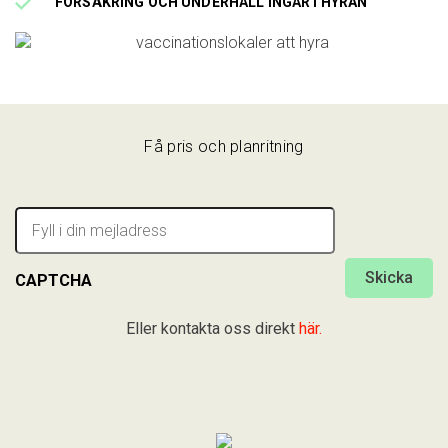
FÖRSÄKRING OCH UNDERHÅLL INGÅR I HYRAN
Mer ↓
JOBBA HOS OSS
FELANMÄLAN
Få pris och planritning
UPPHANDLINGSGUIDEN
E-
post
MINA SIDOR/LOGGA IN
*
CAPTCHA
Kontakta oss
Eller kontakta oss direkt
här.