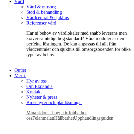
Vård
Vård & omsorg
Stöd & behandling
Vårdcentral & sjukhus
Referenser vård
Har ni behov av vårdlokaler med snabb leverans men
kräver samtidigt hög standard? Våra moduler är den
perfekta lösningen. De kan anpassas till allt från
vårdcentraler och sjukhus till omsorgsboenden för olika
typer av behov.
Outlet
Mer ↓
Hyr av oss
Om Expandia
Kontakt
Nyheter & press
Broschyrer och planlösningar
Mina sidor – Logga in
Jobba hos
oss
Felanmälan
Hållbarhet
Upphandlingsguiden