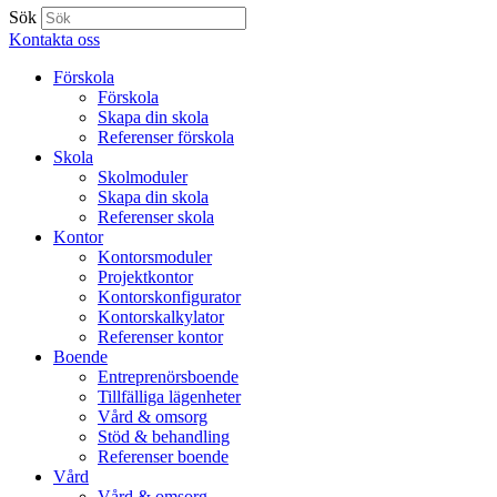
Sök
Kontakta oss
Förskola
Förskola
Skapa din skola
Referenser förskola
Skola
Skolmoduler
Skapa din skola
Referenser skola
Kontor
Kontorsmoduler
Projektkontor
Kontorskonfigurator
Kontorskalkylator
Referenser kontor
Boende
Entreprenörsboende
Tillfälliga lägenheter
Vård & omsorg
Stöd & behandling
Referenser boende
Vård
Vård & omsorg